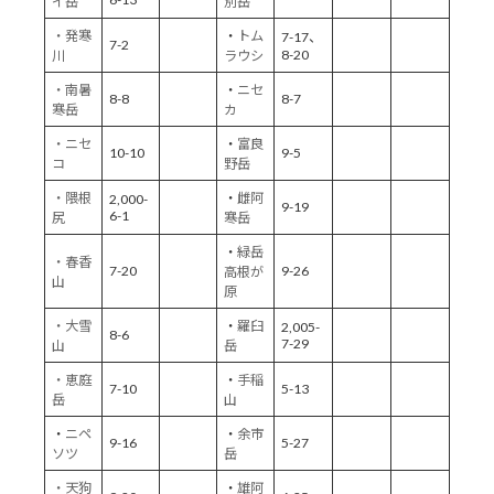
イ岳
別岳
・発寒
・
トム
7-17、
7-2
8-20
川
ラウシ
・南暑
・
ニセ
8-8
8-7
寒岳
カ
・ニセ
・
富良
10-10
9-5
コ
野岳
・隈根
・
雌阿
2,000-
9-19
6-1
尻
寒岳
・
緑岳
・春香
7-20
9-26
高根が
山
原
・大雪
・
羅臼
2,005-
8-6
7-29
山
岳
・恵庭
・
手稲
7-10
5-13
岳
山
・
ニペ
・
余市
9-16
5-27
ソツ
岳
・天狗
・
雄阿