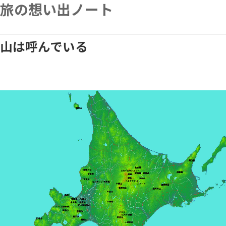
Skip
旅の想い出ノート
to
content
山は呼んでいる