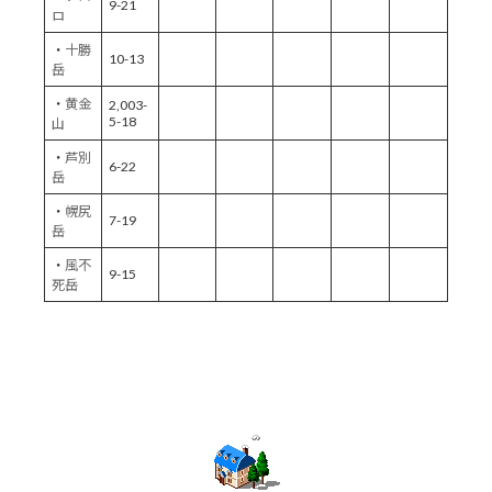
9-21
ロ
・
十勝
10-13
岳
・
黄金
2,003-
5-18
山
・
芦別
6-22
岳
・
幌尻
7-19
岳
・
風不
9-15
死岳