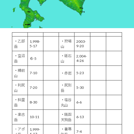
・
乙部
・
狩場
1,998-
2003-
5-17
9-20
岳
山
・
空沼
・
砥石
2,004-
６-5
4-26
岳
山
・
樽前
7-10
5-23
・
赤岩
山
・
利尻
・
尻別
7-20
5-30
山
岳
・
斜里
・
塩谷
8-30
6-6
岳
丸山
・
楽古
・
銭函
10-11
6-13
岳
天狗岳
・アポ
・
暑寒
1,999-
7-4
6-13