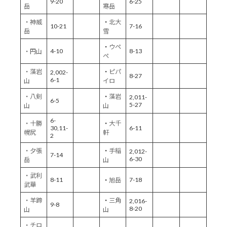
9-20
6-25
岳
寒岳
・神威
・
北大
10-21
7-16
岳
雪
・
ウペ
4-10
8-13
・円山
ペ
・藻岩
・
ピパ
2,002-
8-27
6-1
山
イロ
・八剣
・
藻岩
2,011-
6-5
5-27
山
山
6-
・十勝
・
大千
30,11-
6-11
幌尻
軒
2
・夕張
・
手稲
2,012-
7-14
6-30
岳
山
・武利
8-11
7-18
・
旭岳
武華
・羊蹄
・
三角
2,016-
9-8
8-20
山
山
・チロ