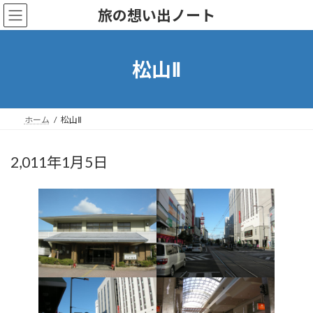
Skip
Skip
旅の想い出ノート
to
to
the
the
content
Navigation
松山Ⅱ
ホーム
松山Ⅱ
2,011年1月5日