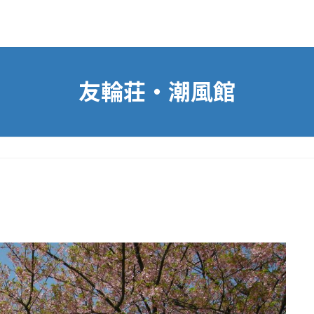
友輪荘・潮風館