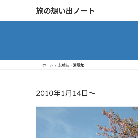
Skip
Skip
to
to
旅の想い出ノート
the
the
content
Navigation
ホーム
友輪荘・潮風館
2010年1月14日～