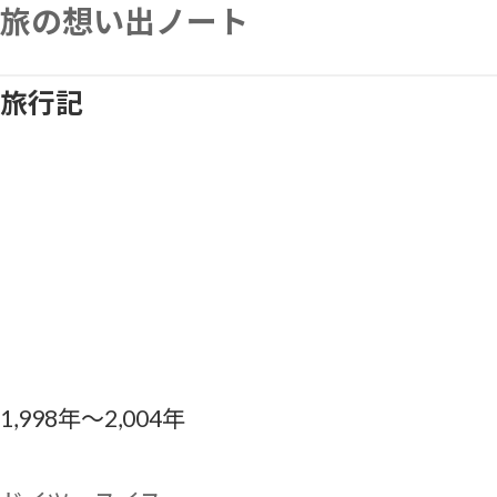
Skip
旅の想い出ノート
to
content
旅行記
1,998年～2,004年