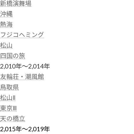
新橋演舞場
沖縄
熱海
フジコヘミング
松山
四国の旅
2,010年～2,014年
友輪荘・潮風館
鳥取県
松山Ⅱ
東京Ⅲ
天の橋立
2,015年～2,019年