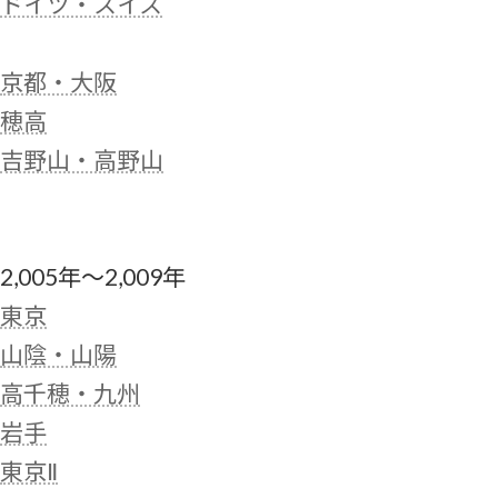
ドイツ・スイス
京都・大阪
穂高
吉野山・高野山
2,005年～2,009年
東京
山陰・山陽
高千穂・九州
岩手
東京Ⅱ