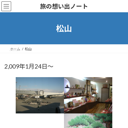
Skip
Skip
旅の想い出ノート
to
to
the
the
content
Navigation
松山
ホーム
松山
2,009年1月24日～