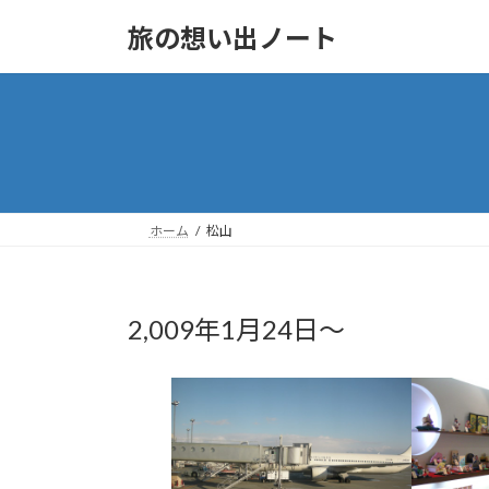
Skip
Skip
to
to
旅の想い出ノート
the
the
content
Navigation
ホーム
松山
2,009年1月24日～