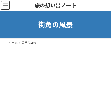
Skip
Skip
旅の想い出ノート
to
to
the
the
content
Navigation
街角の風景
ホーム
街角の風景
札
小
釧
浦
幌
樽
路
河