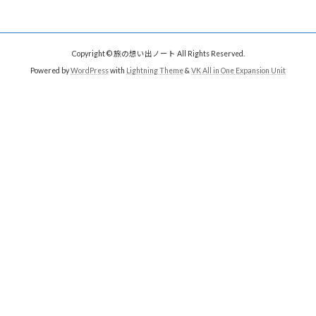
Copyright © 旅の想い出ノート All Rights Reserved.
Powered by
WordPress
with
Lightning Theme
&
VK All in One Expansion Unit