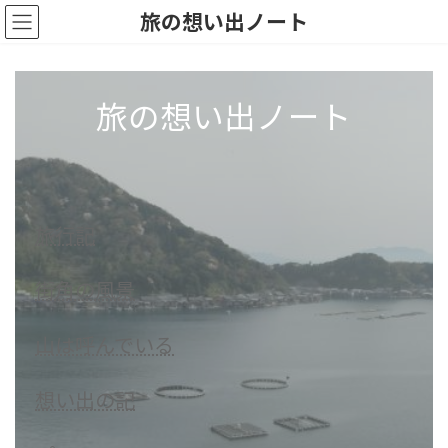
Skip
Skip
旅の想い出ノート
to
to
the
the
content
Navigation
旅の想い出ノート
旅行記
街角の風景
山は呼んでいる
想い出の記