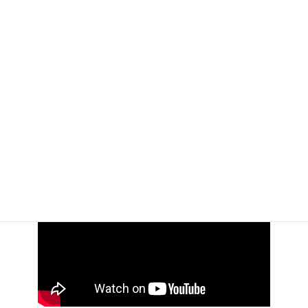
雨に咲く花
他 日本の抒情
歌 昭和歌謡
Youtubeで聴く好きな音楽です。